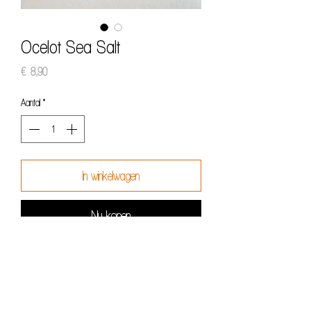
Ocelot Sea Salt
Prijs
€ 8,90
Aantal
*
In winkelwagen
Nu kopen
70% dark chocolate -
ORGANIC CRAFT CHOCOLATE