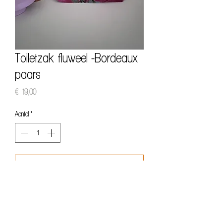
Toiletzak fluweel -Bordeaux
paars
Prijs
€ 19,00
Aantal
*
In winkelwagen
Nu kopen